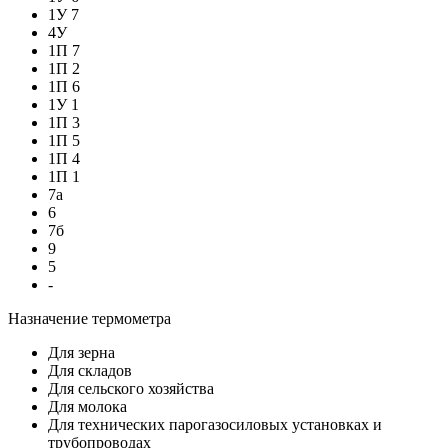
1У 7
4У
1П 7
1П 2
1П 6
1У 1
1П 3
1П 5
1П 4
1П 1
7а
6
7б
9
5
-
Назначение термометра
Для зерна
Для складов
Для сельского хозяйства
Для молока
Для технических парогазосиловых установках и
трубопроводах