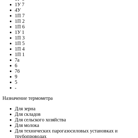
1У 7
4У
1П 7
1П 2
1П 6
1У 1
1П 3
1П 5
1П 4
1П 1
7а
6
7б
9
5
-
Назначение термометра
Для зерна
Для складов
Для сельского хозяйства
Для молока
Для технических парогазосиловых установках и
трубопроводах