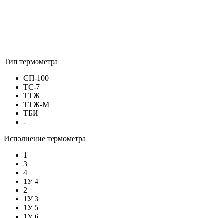
Тип термометра
СП-100
ТС-7
ТТЖ
ТТЖ-М
ТБИ
-
Исполнение термометра
1
3
4
1У 4
2
1У 3
1У 5
1У 6