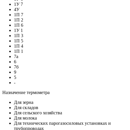
1У 7
4У
1П 7
1П 2
1П 6
1У 1
1П 3
1П 5
1П 4
1П 1
7а
6
7б
9
5
-
Назначение термометра
Для зерна
Для складов
Для сельского хозяйства
Для молока
Для технических парогазосиловых установках и
трубопроводах