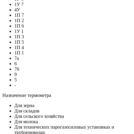
1У 7
4У
1П 7
1П 2
1П 6
1У 1
1П 3
1П 5
1П 4
1П 1
7а
6
7б
9
5
-
Назначение термометра
Для зерна
Для складов
Для сельского хозяйства
Для молока
Для технических парогазосиловых установках и
трубопроводах