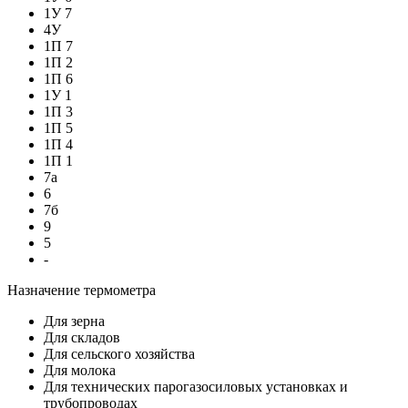
1У 7
4У
1П 7
1П 2
1П 6
1У 1
1П 3
1П 5
1П 4
1П 1
7а
6
7б
9
5
-
Назначение термометра
Для зерна
Для складов
Для сельского хозяйства
Для молока
Для технических парогазосиловых установках и
трубопроводах