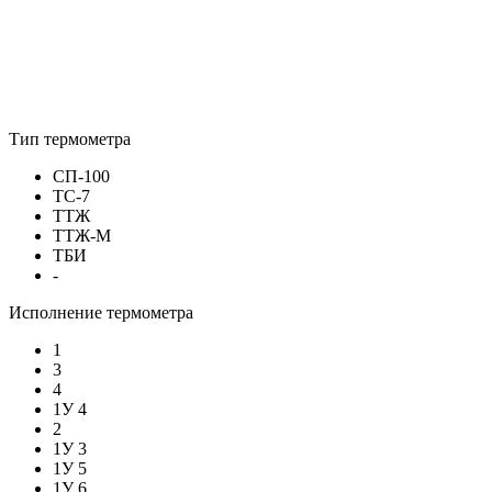
Тип термометра
СП-100
ТС-7
ТТЖ
ТТЖ-М
ТБИ
-
Исполнение термометра
1
3
4
1У 4
2
1У 3
1У 5
1У 6