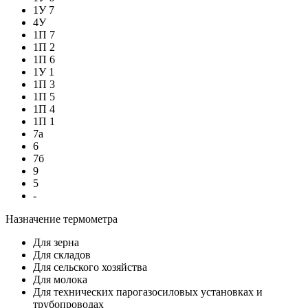
1У 7
4У
1П 7
1П 2
1П 6
1У 1
1П 3
1П 5
1П 4
1П 1
7а
6
7б
9
5
-
Назначение термометра
Для зерна
Для складов
Для сельского хозяйства
Для молока
Для технических парогазосиловых установках и
трубопроводах