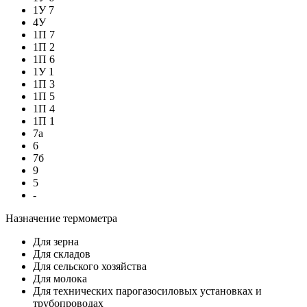
1У 7
4У
1П 7
1П 2
1П 6
1У 1
1П 3
1П 5
1П 4
1П 1
7а
6
7б
9
5
-
Назначение термометра
Для зерна
Для складов
Для сельского хозяйства
Для молока
Для технических парогазосиловых установках и
трубопроводах