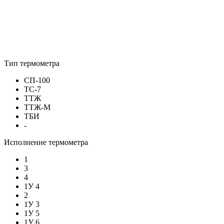
Тип термометра
СП-100
ТС-7
ТТЖ
ТТЖ-М
ТБИ
-
Исполнение термометра
1
3
4
1У 4
2
1У 3
1У 5
1У 6