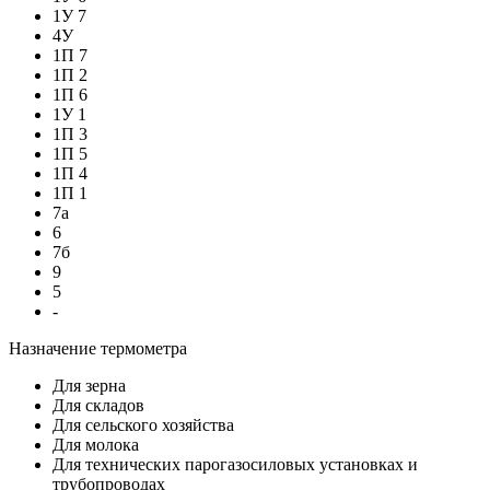
1У 7
4У
1П 7
1П 2
1П 6
1У 1
1П 3
1П 5
1П 4
1П 1
7а
6
7б
9
5
-
Назначение термометра
Для зерна
Для складов
Для сельского хозяйства
Для молока
Для технических парогазосиловых установках и
трубопроводах