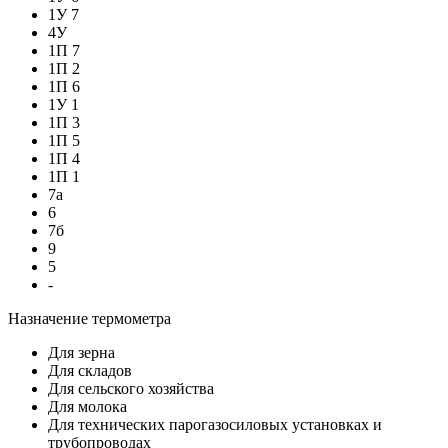
1У 7
4У
1П 7
1П 2
1П 6
1У 1
1П 3
1П 5
1П 4
1П 1
7а
6
7б
9
5
-
Назначение термометра
Для зерна
Для складов
Для сельского хозяйства
Для молока
Для технических парогазосиловых установках и
трубопроводах