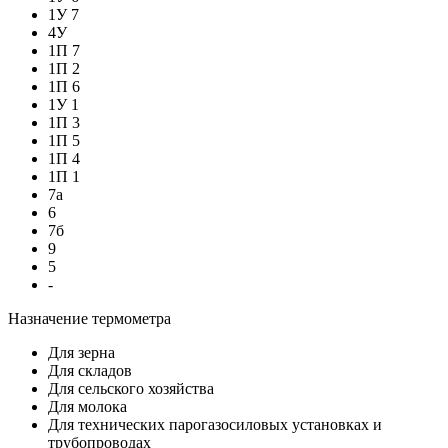
1У 7
4У
1П 7
1П 2
1П 6
1У 1
1П 3
1П 5
1П 4
1П 1
7а
6
7б
9
5
-
Назначение термометра
Для зерна
Для складов
Для сельского хозяйства
Для молока
Для технических парогазосиловых установках и
трубопроводах