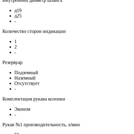
Внутренний диаметр шланга
д19
д25
-
Количество сторон индикации
1
2
-
Резервуар
Подземный
Наземный
Отсутствует
-
Комплектация рукава колонки
Эконом
-
Рукав №1 производительность, л/мин