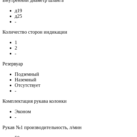
Внутренний диаметр шланга
д19
д25
-
Количество сторон индикации
1
2
-
Резервуар
Подземный
Наземный
Отсутствует
-
Комплектация рукава колонки
Эконом
-
Рукав №1 производительность, л/мин