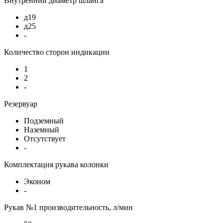
Внутренний диаметр шланга
д19
д25
-
Количество сторон индикации
1
2
-
Резервуар
Подземный
Наземный
Отсутствует
-
Комплектация рукава колонки
Эконом
-
Рукав №1 производительность, л/мин