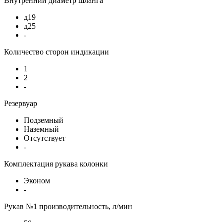
Внутренний диаметр шланга
д19
д25
-
Количество сторон индикации
1
2
-
Резервуар
Подземный
Наземный
Отсутствует
-
Комплектация рукава колонки
Эконом
-
Рукав №1 производительность, л/мин