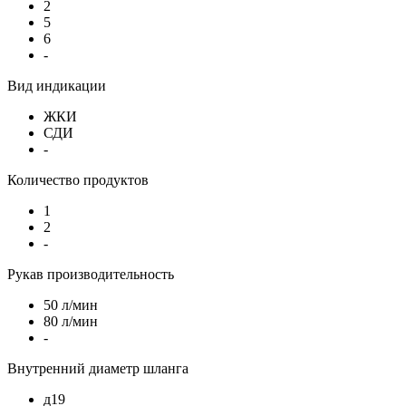
2
5
6
-
Вид индикации
ЖКИ
СДИ
-
Количество продуктов
1
2
-
Рукав производительность
50 л/мин
80 л/мин
-
Внутренний диаметр шланга
д19