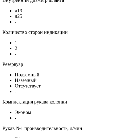
Внутренний диаметр шланга
д19
д25
-
Количество сторон индикации
1
2
-
Резервуар
Подземный
Наземный
Отсутствует
-
Комплектация рукава колонки
Эконом
-
Рукав №1 производительность, л/мин