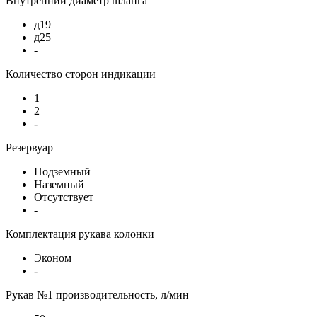
Внутренний диаметр шланга
д19
д25
-
Количество сторон индикации
1
2
-
Резервуар
Подземный
Наземный
Отсутствует
-
Комплектация рукава колонки
Эконом
-
Рукав №1 производительность, л/мин