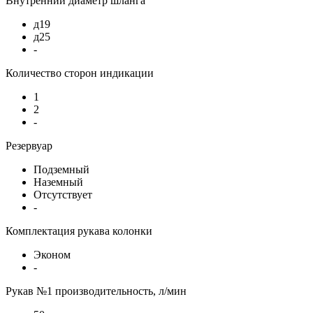
Внутренний диаметр шланга
д19
д25
-
Количество сторон индикации
1
2
-
Резервуар
Подземный
Наземный
Отсутствует
-
Комплектация рукава колонки
Эконом
-
Рукав №1 производительность, л/мин