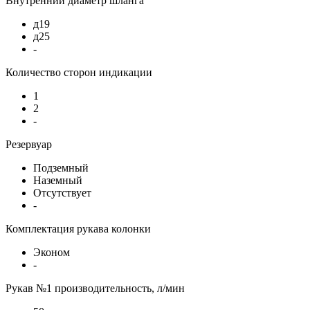
Внутренний диаметр шланга
д19
д25
-
Количество сторон индикации
1
2
-
Резервуар
Подземный
Наземный
Отсутствует
-
Комплектация рукава колонки
Эконом
-
Рукав №1 производительность, л/мин