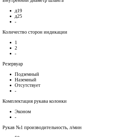
Внутренний диаметр шланга
д19
д25
-
Количество сторон индикации
1
2
-
Резервуар
Подземный
Наземный
Отсутствует
-
Комплектация рукава колонки
Эконом
-
Рукав №1 производительность, л/мин