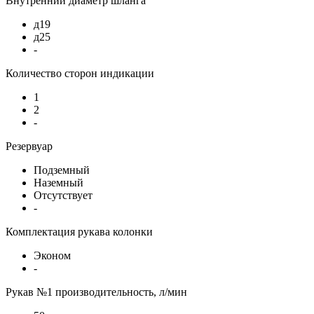
Внутренний диаметр шланга
д19
д25
-
Количество сторон индикации
1
2
-
Резервуар
Подземный
Наземный
Отсутствует
-
Комплектация рукава колонки
Эконом
-
Рукав №1 производительность, л/мин