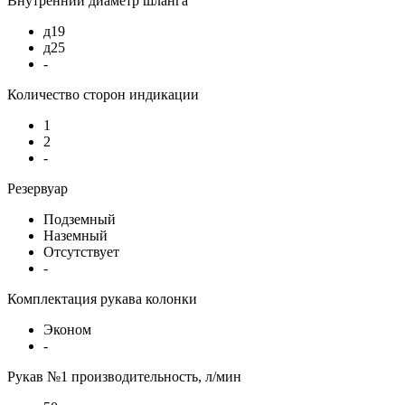
Внутренний диаметр шланга
д19
д25
-
Количество сторон индикации
1
2
-
Резервуар
Подземный
Наземный
Отсутствует
-
Комплектация рукава колонки
Эконом
-
Рукав №1 производительность, л/мин