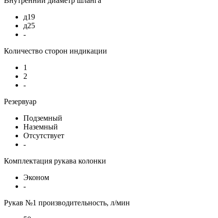
Внутренний диаметр шланга
д19
д25
-
Количество сторон индикации
1
2
-
Резервуар
Подземный
Наземный
Отсутствует
-
Комплектация рукава колонки
Эконом
-
Рукав №1 производительность, л/мин