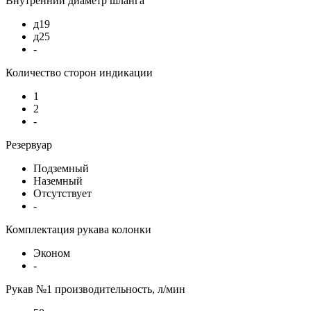
Внутренний диаметр шланга
д19
д25
-
Количество сторон индикации
1
2
-
Резервуар
Подземный
Наземный
Отсутствует
-
Комплектация рукава колонки
Эконом
-
Рукав №1 производительность, л/мин