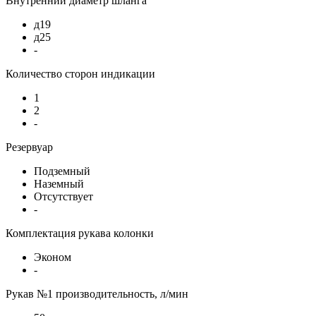
Внутренний диаметр шланга
д19
д25
-
Количество сторон индикации
1
2
-
Резервуар
Подземный
Наземный
Отсутствует
-
Комплектация рукава колонки
Эконом
-
Рукав №1 производительность, л/мин