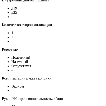
Внутренний диаметр шланга
д19
д25
-
Количество сторон индикации
1
2
-
Резервуар
Подземный
Наземный
Отсутствует
-
Комплектация рукава колонки
Эконом
-
Рукав №1 производительность, л/мин