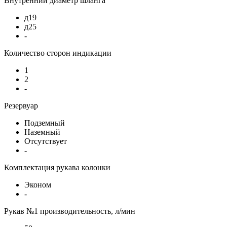
Внутренний диаметр шланга
д19
д25
-
Количество сторон индикации
1
2
-
Резервуар
Подземный
Наземный
Отсутствует
-
Комплектация рукава колонки
Эконом
-
Рукав №1 производительность, л/мин