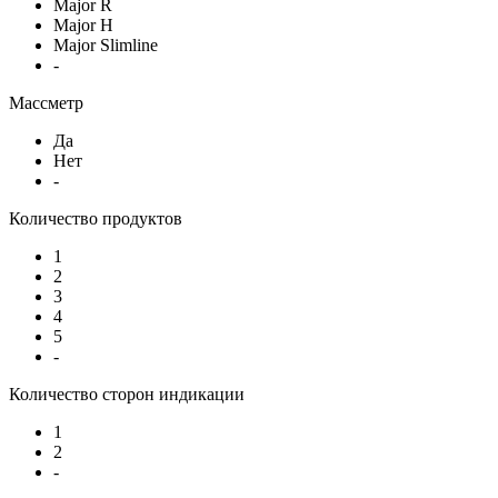
Major R
Major H
Major Slimline
-
Массметр
Да
Нет
-
Количество продуктов
1
2
3
4
5
-
Количество сторон индикации
1
2
-