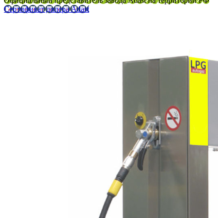
Официальный представитель завода Adast на территории РФ
Сертификат дилера Adast