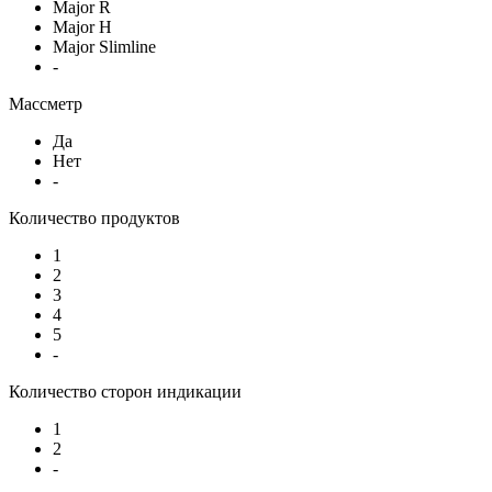
Major R
Major H
Major Slimline
-
Массметр
Да
Нет
-
Количество продуктов
1
2
3
4
5
-
Количество сторон индикации
1
2
-