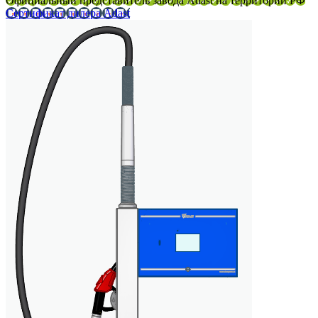
Официальный представитель завода Adast на территории РФ
Сертификат дилера Adast