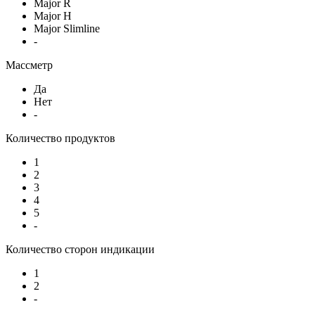
Major R
Major H
Major Slimline
-
Массметр
Да
Нет
-
Количество продуктов
1
2
3
4
5
-
Количество сторон индикации
1
2
-