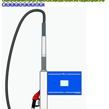
Официальный представитель завода Adast на территории РФ
Сертификат дилера Adast