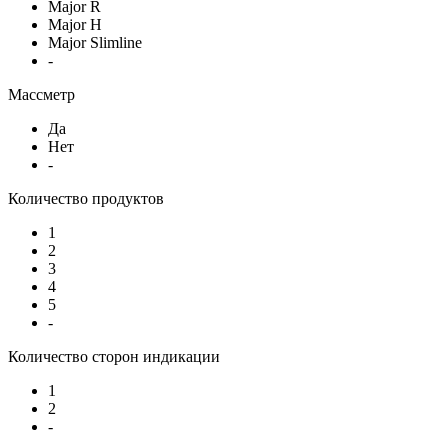
Major R
Major H
Major Slimline
-
Массметр
Да
Нет
-
Количество продуктов
1
2
3
4
5
-
Количество сторон индикации
1
2
-