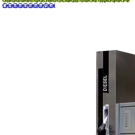
Официальный представитель завода Adast на территории РФ
Сертификат дилера Adast