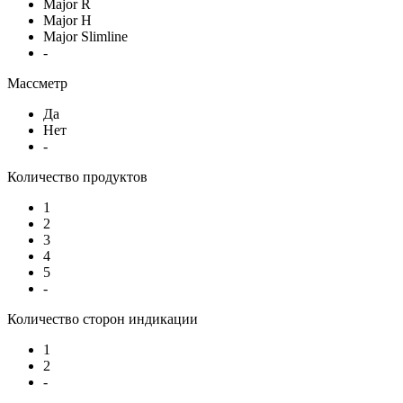
Major R
Major H
Major Slimline
-
Массметр
Да
Нет
-
Количество продуктов
1
2
3
4
5
-
Количество сторон индикации
1
2
-