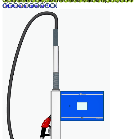
Официальный представитель завода Adast на территории РФ
Сертификат дилера Adast