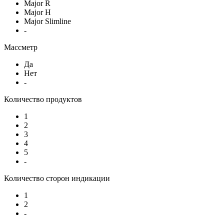
Major R
Major H
Major Slimline
-
Массметр
Да
Нет
-
Количество продуктов
1
2
3
4
5
-
Количество сторон индикации
1
2
-