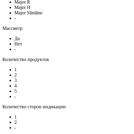
Major R
Major H
Major Slimline
-
Массметр
Да
Нет
-
Количество продуктов
1
2
3
4
5
-
Количество сторон индикации
1
2
-