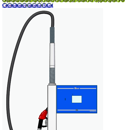
Официальный представитель завода Adast на территории РФ
Сертификат дилера Adast