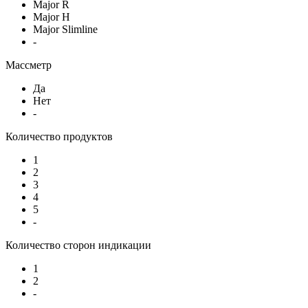
Major R
Major H
Major Slimline
-
Массметр
Да
Нет
-
Количество продуктов
1
2
3
4
5
-
Количество сторон индикации
1
2
-