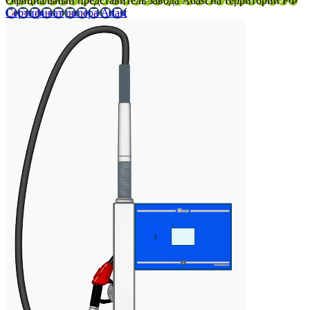
Официальный представитель завода Adast на территории РФ
Сертификат дилера Adast