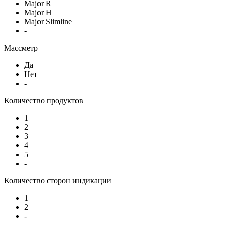
Major R
Major H
Major Slimline
-
Массметр
Да
Нет
-
Количество продуктов
1
2
3
4
5
-
Количество сторон индикации
1
2
-