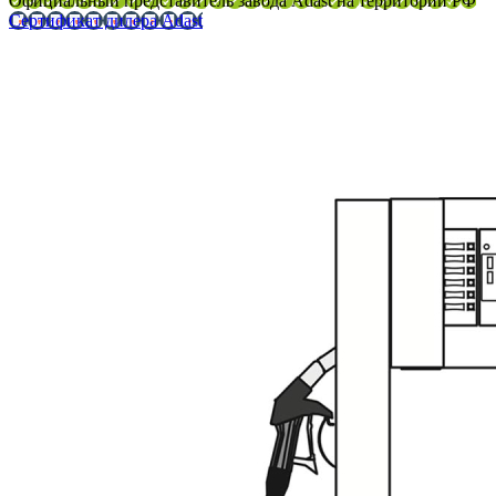
Официальный представитель завода Adast на территории РФ
Сертификат дилера Adast