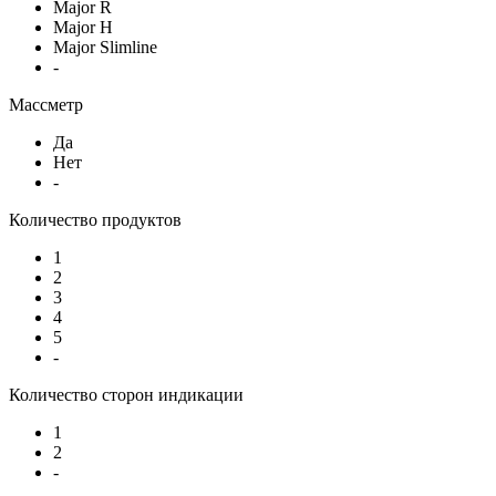
Major R
Major H
Major Slimline
-
Массметр
Да
Нет
-
Количество продуктов
1
2
3
4
5
-
Количество сторон индикации
1
2
-