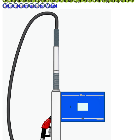
Официальный представитель завода Adast на территории РФ
Сертификат дилера Adast