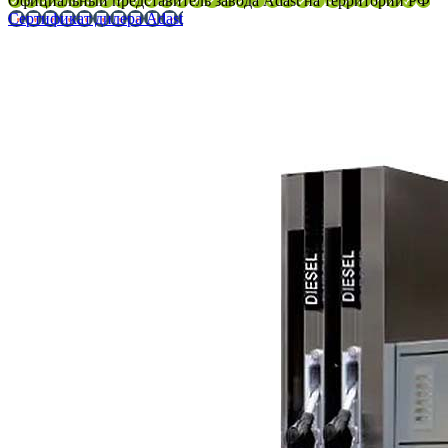
Официальный представитель завода Adast на территории РФ
Сертификат дилера Adast