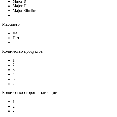
Major R
Major H
Major Slimline
-
Массметр
Да
Нет
-
Количество продуктов
1
2
3
4
5
-
Количество сторон индикации
1
2
-