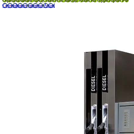
Официальный представитель завода Adast на территории РФ
Сертификат дилера Adast