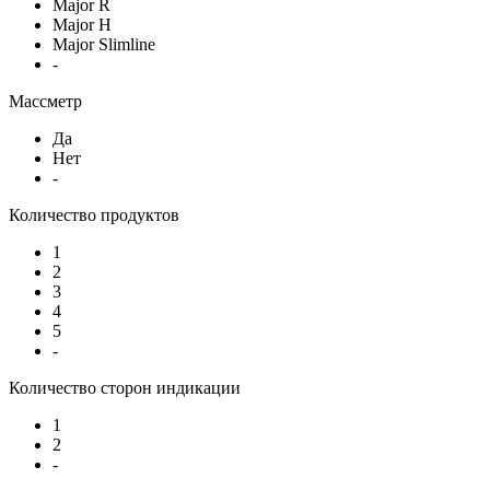
Major R
Major H
Major Slimline
-
Массметр
Да
Нет
-
Количество продуктов
1
2
3
4
5
-
Количество сторон индикации
1
2
-