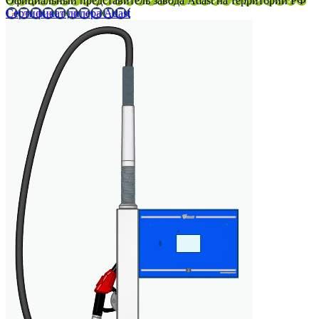
Официальный представитель завода Adast на территории РФ
Сертификат дилера Adast