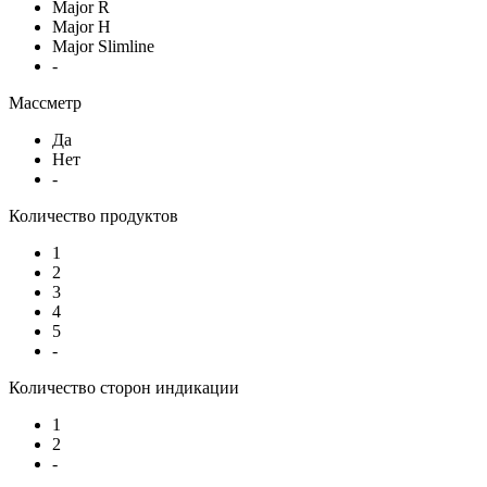
Major R
Major H
Major Slimline
-
Массметр
Да
Нет
-
Количество продуктов
1
2
3
4
5
-
Количество сторон индикации
1
2
-