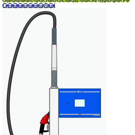
Официальный представитель завода Adast на территории РФ
Сертификат дилера Adast