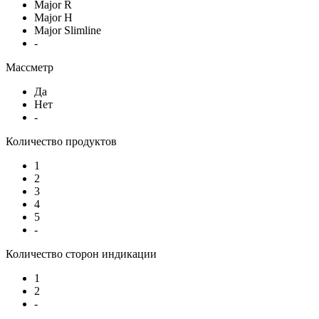
Major R
Major H
Major Slimline
-
Массметр
Да
Нет
-
Количество продуктов
1
2
3
4
5
-
Количество сторон индикации
1
2
-