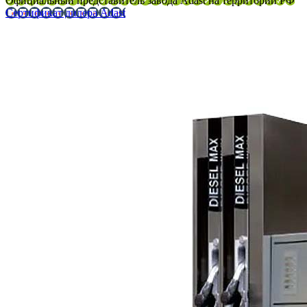
Официальный представитель завода Adast на территории РФ
Сертификат дилера Adast