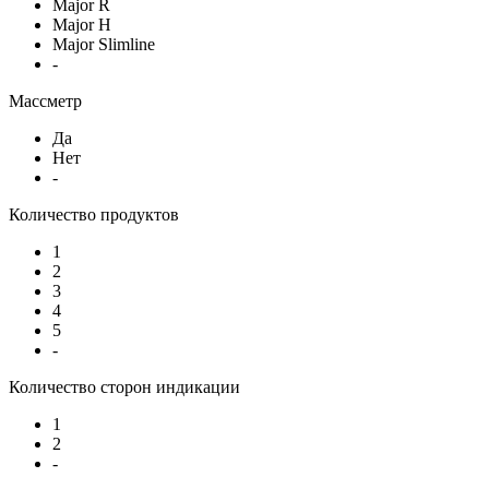
Major R
Major H
Major Slimline
-
Массметр
Да
Нет
-
Количество продуктов
1
2
3
4
5
-
Количество сторон индикации
1
2
-