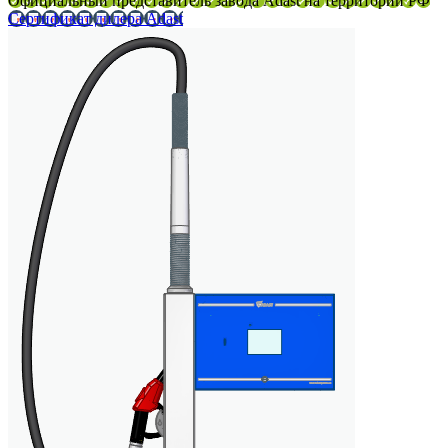
Официальный представитель завода Adast на территории РФ
Сертификат дилера Adast