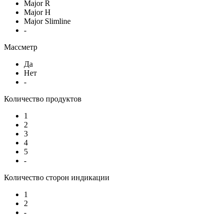
Major R
Major H
Major Slimline
-
Массметр
Да
Нет
-
Количество продуктов
1
2
3
4
5
-
Количество сторон индикации
1
2
-