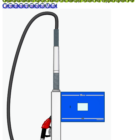
Официальный представитель завода Adast на территории РФ
Сертификат дилера Adast