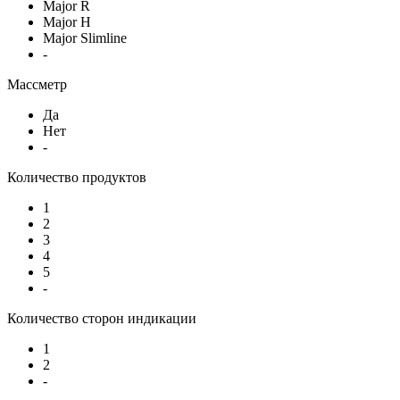
Major R
Major H
Major Slimline
-
Массметр
Да
Нет
-
Количество продуктов
1
2
3
4
5
-
Количество сторон индикации
1
2
-