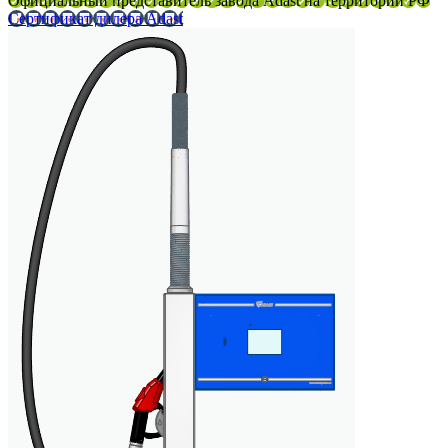
Официальный представитель завода Adast на территории РФ
Сертификат дилера Adast