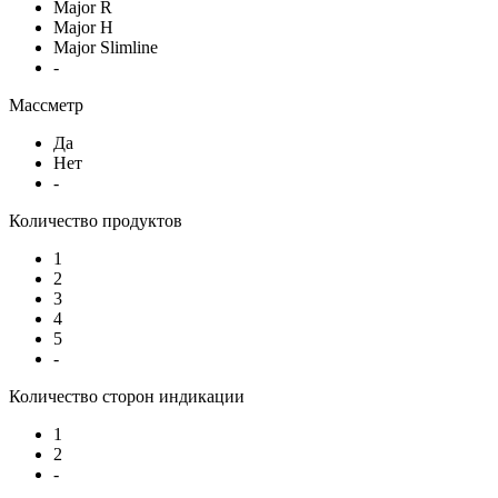
Major R
Major H
Major Slimline
-
Массметр
Да
Нет
-
Количество продуктов
1
2
3
4
5
-
Количество сторон индикации
1
2
-