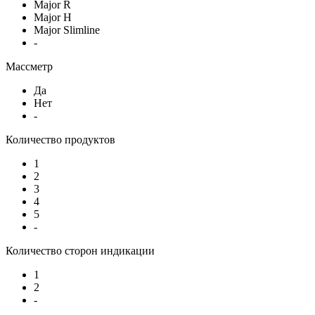
Major R
Major H
Major Slimline
-
Массметр
Да
Нет
-
Количество продуктов
1
2
3
4
5
-
Количество сторон индикации
1
2
-