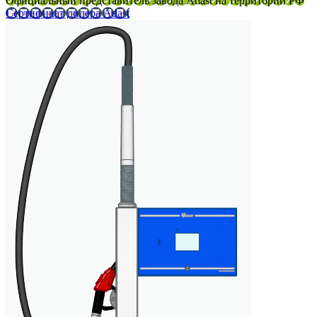
Официальный представитель завода Adast на территории РФ
Сертификат дилера Adast