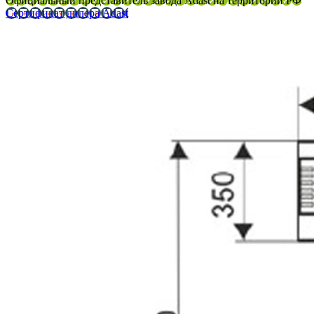
Официальный представитель завода Adast на территории РФ
Сертификат дилера Adast