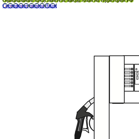
Официальный представитель завода Adast на территории РФ
Сертификат дилера Adast