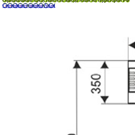
Официальный представитель завода Adast на территории РФ
Сертификат дилера Adast